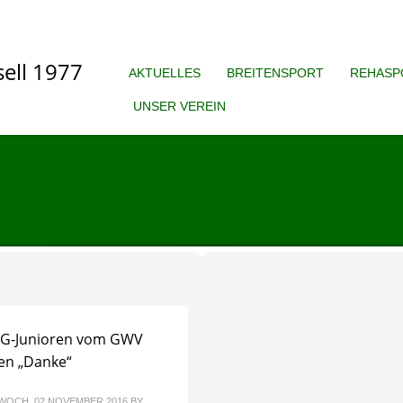
AKTUELLES
BREITENSPORT
REHASP
UNSER VEREIN
 G-Junioren vom GWV
en „Danke“
WOCH, 02 NOVEMBER 2016
BY