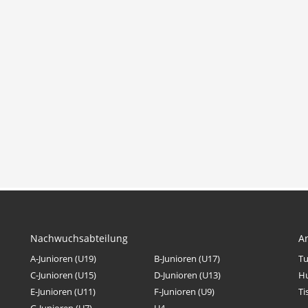
Nachwuchsabteilung
A
A-Junioren (U19)
B-Junioren (U17)
Tu
C-Junioren (U15)
D-Junioren (U13)
H
E-Junioren (U11)
F-Junioren (U9)
Ti