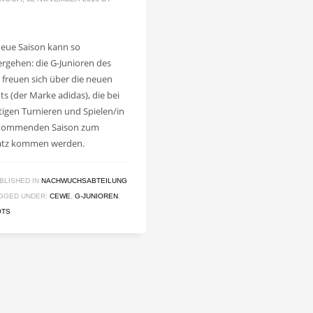
neue Saison kann so
ergehen: die G-Junioren des
freuen sich über die neuen
ots (der Marke adidas), die bei
tigen Turnieren und Spielen/in
kommenden Saison zum
atz kommen werden.
BLISHED IN
NACHWUCHSABTEILUNG
GGED UNDER:
CEWE
,
G-JUNIOREN
,
OTS