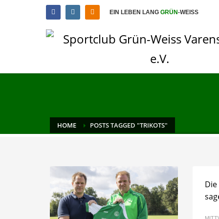
EIN LEBEN LANG
GRÜN
-WEISS
HOME
POSTS TAGGED "TRIKOTS"
Die
sag
MITT