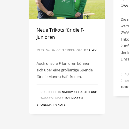
GWV
Die 
weit
Neue Trikots für die F-
GWV 
Junioren
Trik
künf
MONTAG, 07 SEPTEMBER 2020
BY
GWV
der 
Eins
Auch unsere F-Junioren können
sich über eine großartige Spende
PU
für die Mannschaft freuen.
TA
TRIK
PUBLISHED IN
NACHWUCHSABTEILUNG
TAGGED UNDER:
F-JUNIOREN
,
SPONSOR
,
TRIKOTS