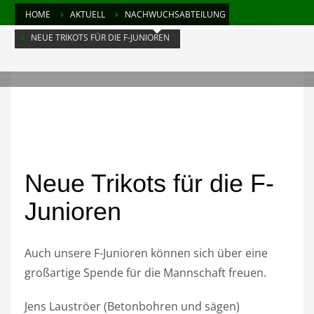
HOME
AKTUELL
NACHWUCHSABTEILUNG
NEUE TRIKOTS FÜR DIE F-JUNIOREN
MONTAG, 07 SEPTEMBER 2020
/
PUBLISHED IN
NACHWUCHSABTEILUNG
0
Neue Trikots für die F-
Junioren
Auch unsere F-Junioren können sich über eine
großartige Spende für die Mannschaft freuen.
Jens Lauströer (Betonbohren und sägen)