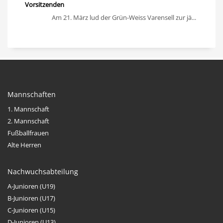
Vorsitzenden
Am 21. März lud der Grün-Weiss Varensell zur jä...
Mannschaften
1. Mannschaft
2. Mannschaft
Fußballfrauen
Alte Herren
Nachwuchsabteilung
A-Junioren (U19)
B-Junioren (U17)
C-Junioren (U15)
D-Junioren (U13)