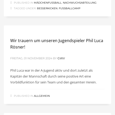
PUBLISHED IN
MÄDCHENFUSSBALL
,
NACHWUCHSABTEILUNG
TAGGED UNDER:
BESSERKICKEN
,
FUSSBALLCAMP
Wir trauern um unseren Jugendspieler Phil Luca
Rösner!
FREITAG, 01 NOVEMBER 2024
BY
GWV
Phil Luca war in der A-Jugend aktiv und dort zuletzt als
Kapitän der Mannschaft durch seine positive Art eine
Vorbildfunktion für sein Team und den gesamten Verein.
PUBLISHED IN
ALLGEMEIN