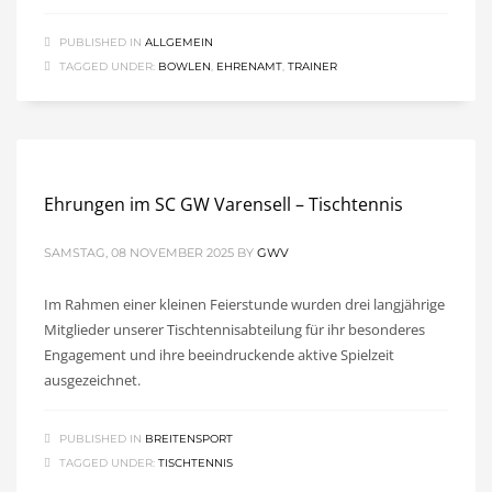
PUBLISHED IN
ALLGEMEIN
TAGGED UNDER:
BOWLEN
,
EHRENAMT
,
TRAINER
Ehrungen im SC GW Varensell – Tischtennis
SAMSTAG, 08 NOVEMBER 2025
BY
GWV
Im Rahmen einer kleinen Feierstunde wurden drei langjährige
Mitglieder unserer Tischtennisabteilung für ihr besonderes
Engagement und ihre beeindruckende aktive Spielzeit
ausgezeichnet.
PUBLISHED IN
BREITENSPORT
TAGGED UNDER:
TISCHTENNIS