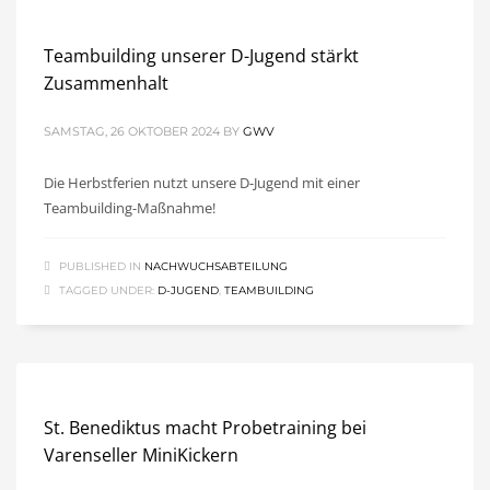
Teambuilding unserer D-Jugend stärkt
Zusammenhalt
SAMSTAG, 26 OKTOBER 2024
BY
GWV
Die Herbstferien nutzt unsere D-Jugend mit einer
Teambuilding-Maßnahme!
PUBLISHED IN
NACHWUCHSABTEILUNG
TAGGED UNDER:
D-JUGEND
,
TEAMBUILDING
St. Benediktus macht Probetraining bei
Varenseller MiniKickern