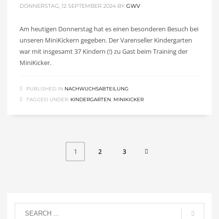
DONNERSTAG, 12 SEPTEMBER 2024
BY
GWV
Am heutigen Donnerstag hat es einen besonderen Besuch bei
unseren MiniKickern gegeben. Der Varenseller Kindergarten
war mit insgesamt 37 Kindern (!) zu Gast beim Training der
MiniKicker.
PUBLISHED IN
NACHWUCHSABTEILUNG
TAGGED UNDER:
KINDERGARTEN
,
MINIKICKER
2
3
1