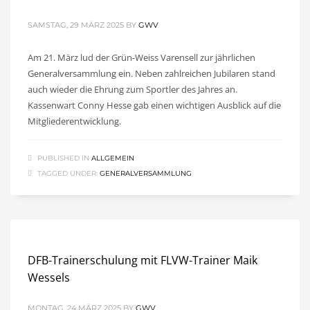
SAMSTAG, 29 MÄRZ 2025
BY
GWV
Am 21. März lud der Grün-Weiss Varensell zur jährlichen
Generalversammlung ein. Neben zahlreichen Jubilaren stand
auch wieder die Ehrung zum Sportler des Jahres an.
Kassenwart Conny Hesse gab einen wichtigen Ausblick auf die
Mitgliederentwicklung.
PUBLISHED IN
ALLGEMEIN
TAGGED UNDER:
GENERALVERSAMMLUNG
DFB-Trainerschulung mit FLVW-Trainer Maik
Wessels
MONTAG, 24 MÄRZ 2025
BY
GWV