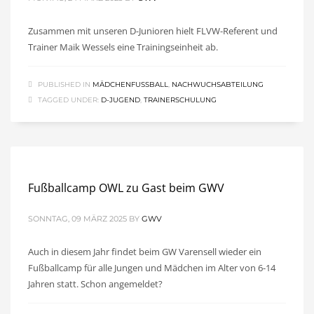
Zusammen mit unseren D-Junioren hielt FLVW-Referent und
Trainer Maik Wessels eine Trainingseinheit ab.
PUBLISHED IN
MÄDCHENFUSSBALL
,
NACHWUCHSABTEILUNG
TAGGED UNDER:
D-JUGEND
,
TRAINERSCHULUNG
Fußballcamp OWL zu Gast beim GWV
SONNTAG, 09 MÄRZ 2025
BY
GWV
Auch in diesem Jahr findet beim GW Varensell wieder ein
Fußballcamp für alle Jungen und Mädchen im Alter von 6-14
Jahren statt. Schon angemeldet?