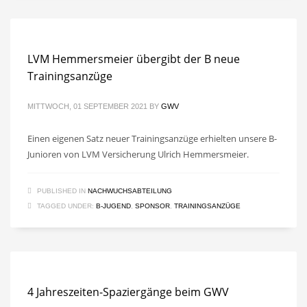
LVM Hemmersmeier übergibt der B neue
Trainingsanzüge
MITTWOCH, 01 SEPTEMBER 2021
BY
GWV
Einen eigenen Satz neuer Trainingsanzüge erhielten unsere B-
Junioren von LVM Versicherung Ulrich Hemmersmeier.
PUBLISHED IN
NACHWUCHSABTEILUNG
TAGGED UNDER:
B-JUGEND
,
SPONSOR
,
TRAININGSANZÜGE
4 Jahreszeiten-Spaziergänge beim GWV