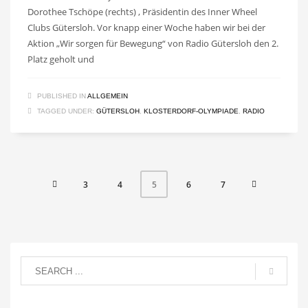
Dorothee Tschöpe (rechts) , Präsidentin des Inner Wheel
Clubs Gütersloh. Vor knapp einer Woche haben wir bei der
Aktion „Wir sorgen für Bewegung“ von Radio Gütersloh den 2.
Platz geholt und
PUBLISHED IN
ALLGEMEIN
TAGGED UNDER:
GÜTERSLOH
,
KLOSTERDORF-OLYMPIADE
,
RADIO
3
4
6
7
5