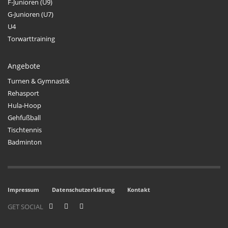
F-Junioren (U9)
G-Junioren (U7)
U4
Torwarttraining
Angebote
Turnen & Gymnastik
Rehasport
Hula-Hoop
Gehfußball
Tischtennis
Badminton
Impressum
Datenschutzerklärung
Kontakt
GET SOCIAL