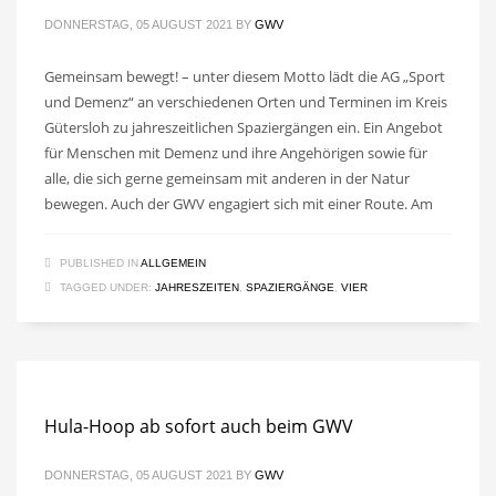
DONNERSTAG, 05 AUGUST 2021
BY
GWV
Gemeinsam bewegt! – unter diesem Motto lädt die AG „Sport
und Demenz“ an verschiedenen Orten und Terminen im Kreis
Gütersloh zu jahreszeitlichen Spaziergängen ein. Ein Angebot
für Menschen mit Demenz und ihre Angehörigen sowie für
alle, die sich gerne gemeinsam mit anderen in der Natur
bewegen. Auch der GWV engagiert sich mit einer Route. Am
PUBLISHED IN
ALLGEMEIN
TAGGED UNDER:
JAHRESZEITEN
,
SPAZIERGÄNGE
,
VIER
Hula-Hoop ab sofort auch beim GWV
DONNERSTAG, 05 AUGUST 2021
BY
GWV