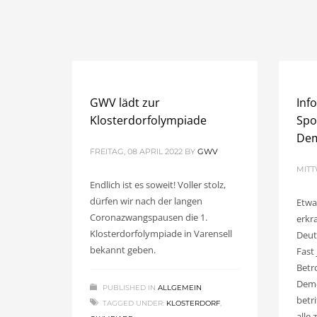
GWV lädt zur
Inf
Klosterdorfolympiade
Spo
De
FREITAG, 08 APRIL 2022
BY
GWV
MITT
Endlich ist es soweit! Voller stolz,
dürfen wir nach der langen
Etwa
Coronazwangspausen die 1.
erkr
Klosterdorfolympiade in Varensell
Deut
bekannt geben.
Fast
Betr
Deme
PUBLISHED IN
ALLGEMEIN
betr
TAGGED UNDER:
KLOSTERDORF
,
alle