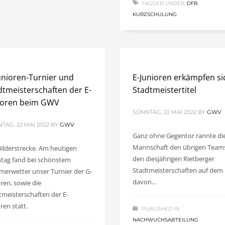
TAGGED UNDER:
DFB
,
KURZSCHULUNG
unioren-Turnier und
E-Junioren erkämpfen si
dtmeisterschaften der E-
Stadtmeistertitel
ioren beim GWV
SONNTAG, 22 MAI 2022
BY
GWV
TAG, 22 MAI 2022
BY
GWV
Ganz ohne Gegentor rannte di
Mannschaft den übrigen Teams
Bilderstrecke. Am heutigen
den diesjährigen Rietberger
tag fand bei schönstem
Stadtmeisterschaften auf dem 
erwetter unser Turnier der G-
davon…
oren, sowie die
tmeisterschaften der E-
ren statt.
PUBLISHED IN
NACHWUCHSABTEILUNG