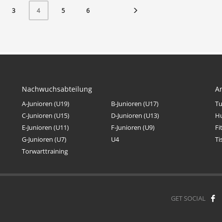
3
5
6
4
Nachwuchsabteilung
A
A-Junioren (U19)
B-Junioren (U17)
Tu
C-Junioren (U15)
D-Junioren (U13)
H
E-Junioren (U11)
F-Junioren (U9)
Fi
G-Junioren (U7)
U4
Ti
Torwarttraining
GET SOCIAL