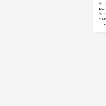
P
NAC
T
JUNI
TURN