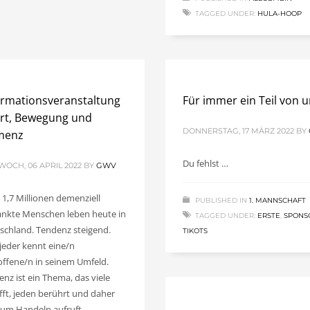
TAGGED UNDER:
HULA-HOOP
ormationsveranstaltung
Für immer ein Teil von 
rt, Bewegung und
DONNERSTAG, 17 MÄRZ 2022
BY
menz
Du fehlst …
WOCH, 06 APRIL 2022
BY
GWV
 1,7 Millionen demenziell
PUBLISHED IN
1. MANNSCHAFT
ankte Menschen leben heute in
TAGGED UNDER:
ERSTE
,
SPONS
schland. Tendenz steigend.
TIKOTS
 jeder kennt eine/n
offene/n in seinem Umfeld.
nz ist ein Thema, das viele
ifft, jeden berührt und daher
 zum Handeln aufruft.