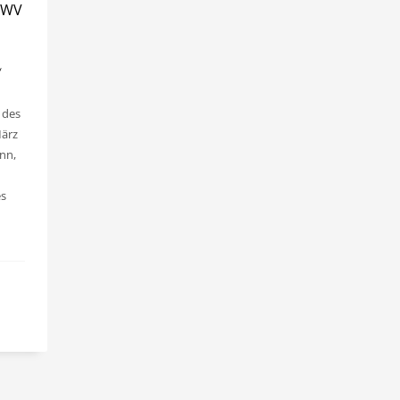
GWV
V
 des
März
ann,
es