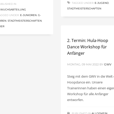
TAGGED UNDER:
E-JUGEND
,
UBLISHED IN
STADTMEISTERSCHAFTEN
HWUCHSABTEILUNG
AGGED UNDER:
E-JUNIOREN
,
G-
OREN
,
STADTMEISTERSCHAFTEN
,
IER
2. Termin: Hula-Hoop
Dance Workshop für
Anfänger
MONTAG, 09 MAI 2022
BY
GWV
Steig mit dem GWV in die Welt
Hoopdance ein. Unsere
Trainerinnen haben einen eige
Workshop für alle Anfänger
entworfen.
PUBLISHED IN
ALLGEMEIN