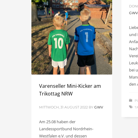
DONN
GW
Lieb
und 
Anfa
Nach
Vere
Leuk
bei 
Mann
den 
Varenseller Mini-Kicker am
Trikottag NRW
P
MITTWOCH, 31 AUGUST 2022
BY
GWV
T
Am 25.08 haben der
Landessportbund Nordrhein-
Westfalen e.V. und dessen