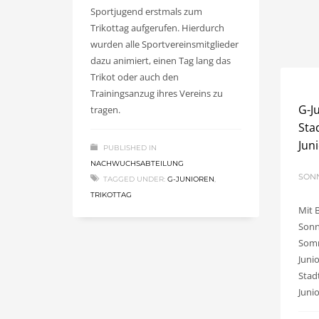
Sportjugend erstmals zum
Trikottag aufgerufen. Hierdurch
wurden alle Sportvereinsmitglieder
dazu animiert, einen Tag lang das
Trikot oder auch den
Trainingsanzug ihres Vereins zu
G-J
tragen.
Sta
Jun
PUBLISHED IN
NACHWUCHSABTEILUNG
SONN
TAGGED UNDER:
G-JUNIOREN
,
TRIKOTTAG
Mit 
Sonn
Somm
Juni
Stad
Junio