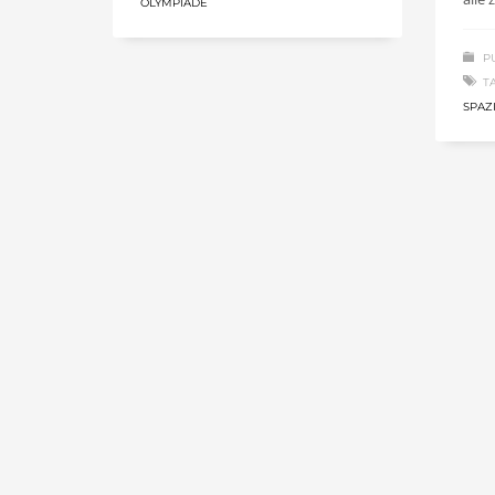
OLYMPIADE
P
T
SPAZ