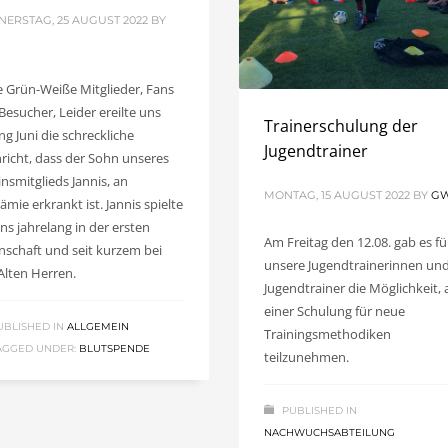
ERSTAG, 25 AUGUST 2022
BY
V
e Grün-Weiße Mitglieder, Fans
Besucher, Leider ereilte uns
Trainerschulung der
ng Juni die schreckliche
Jugendtrainer
richt, dass der Sohn unseres
insmitglieds Jannis, an
MONTAG, 15 AUGUST 2022
BY
G
ämie erkrankt ist. Jannis spielte
uns jahrelang in der ersten
Am Freitag den 12.08. gab es fü
schaft und seit kurzem bei
unsere Jugendtrainerinnen un
Alten Herren.
Jugendtrainer die Möglichkeit, 
einer Schulung für neue
UBLISHED IN
ALLGEMEIN
Trainingsmethodiken
AGGED UNDER:
BLUTSPENDE
teilzunehmen.
PUBLISHED IN
NACHWUCHSABTEILUNG