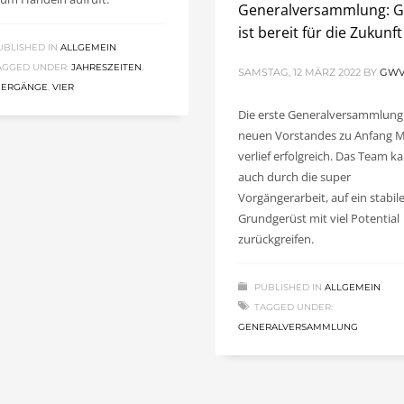
Generalversammlung: 
ist bereit für die Zukunft
UBLISHED IN
ALLGEMEIN
AGGED UNDER:
JAHRESZEITEN
,
SAMSTAG, 12 MÄRZ 2022
BY
GW
IERGÄNGE
,
VIER
Die erste Generalversammlung
neuen Vorstandes zu Anfang 
verlief erfolgreich. Das Team k
auch durch die super
Vorgängerarbeit, auf ein stabil
Grundgerüst mit viel Potential
zurückgreifen.
PUBLISHED IN
ALLGEMEIN
TAGGED UNDER:
GENERALVERSAMMLUNG