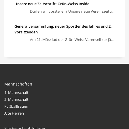
Unsere neue Zeitschrift: Grün-Weiss Inside
Dürfen wir vorstellen? Unsere neue Vereinszeitu...
Generalversammlung: neuer Sportler des Jahres und 2.
Vorsitzenden
Am 21. März lud der Grün-Weiss Varensell zur jä...
Mannschaften
1. Mannschaft
2. Mannschaft
Fußballfrauen
Alte Herren
Nachwuchsabteilung