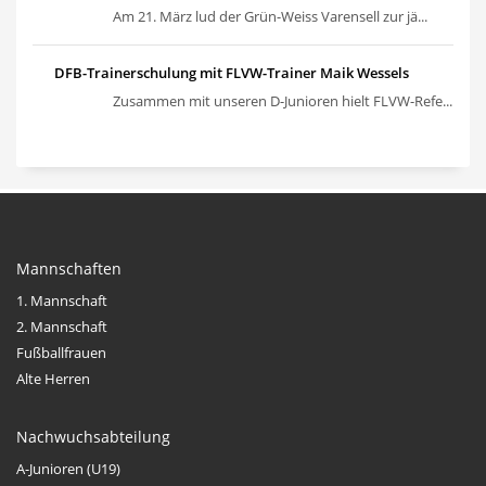
Am 21. März lud der Grün-Weiss Varensell zur jä...
DFB-Trainerschulung mit FLVW-Trainer Maik Wessels
Zusammen mit unseren D-Junioren hielt FLVW-Refe...
Mannschaften
1. Mannschaft
2. Mannschaft
Fußballfrauen
Alte Herren
Nachwuchsabteilung
A-Junioren (U19)