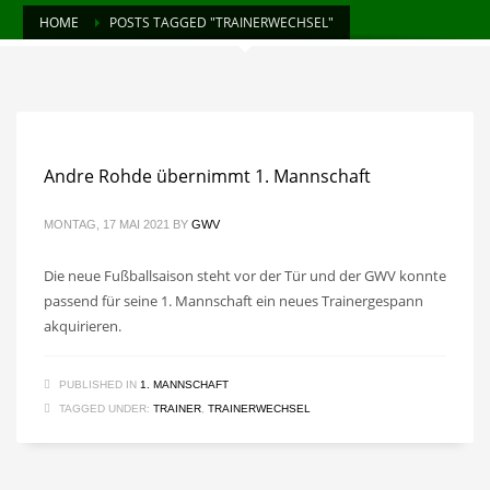
HOME
POSTS TAGGED "TRAINERWECHSEL"
Andre Rohde übernimmt 1. Mannschaft
MONTAG, 17 MAI 2021
BY
GWV
Die neue Fußballsaison steht vor der Tür und der GWV konnte
passend für seine 1. Mannschaft ein neues Trainergespann
akquirieren.
PUBLISHED IN
1. MANNSCHAFT
TAGGED UNDER:
TRAINER
,
TRAINERWECHSEL