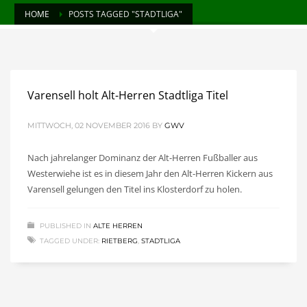
HOME
POSTS TAGGED "STADTLIGA"
Varensell holt Alt-Herren Stadtliga Titel
MITTWOCH, 02 NOVEMBER 2016
BY
GWV
Nach jahrelanger Dominanz der Alt-Herren Fußballer aus
Westerwiehe ist es in diesem Jahr den Alt-Herren Kickern aus
Varensell gelungen den Titel ins Klosterdorf zu holen.
PUBLISHED IN
ALTE HERREN
TAGGED UNDER:
RIETBERG
,
STADTLIGA