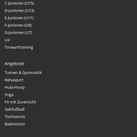
C-Junioren (U15)
D-Junioren (U13)
E-Junioren (U11)
F-Junioren (U9)
G-Junioren (U7)
U4
Torwarttraining
Angebote
Turnen & Gymnastik
Rehasport
Hula-Hoop
Yoga
Fit mit Zuversicht
Gehfußball
Tischtennis
Badminton