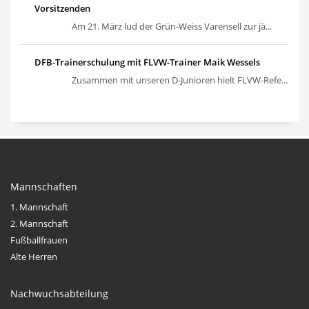
Vorsitzenden
Am 21. März lud der Grün-Weiss Varensell zur jä...
DFB-Trainerschulung mit FLVW-Trainer Maik Wessels
Zusammen mit unseren D-Junioren hielt FLVW-Refe...
Mannschaften
1. Mannschaft
2. Mannschaft
Fußballfrauen
Alte Herren
Nachwuchsabteilung