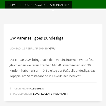
HOME
POSTS TAGGED "STADIONFAHRT"
GW Varensell goes Bundesliga
MONTAG, 19 FEBRUAR 2024
BY
GWV
Der Januar 2024 bringt nach dem vereinsinternen Winterfest
gleich einen weiteren Kracher. Mit 70 Erwachsenen und 30
Kindern haben wir am 19. Spieltag der Fußballbundesliga, das
Topspiel am Samstagabend in Leverkusen besucht.
PUBLISHED IN
ALLGEMEIN
TAGGED UNDER:
LEVERKUSEN
,
STADIONFAHRT