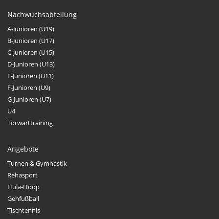
Nachwuchsabteilung
A-Junioren (U19)
B-Junioren (U17)
C-Junioren (U15)
D-Junioren (U13)
E-Junioren (U11)
F-Junioren (U9)
G-Junioren (U7)
U4
Torwarttraining
Angebote
Turnen & Gymnastik
Rehasport
Hula-Hoop
Gehfußball
Tischtennis