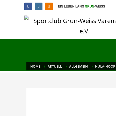
EIN LEBEN LANG
GRÜN
-WEISS
HOME
AKTUELL
ALLGEMEIN
HULA-HOOP 
DONNERSTAG, 05 AUGUST 2021
/
PUBLISHED IN
ALLGEME