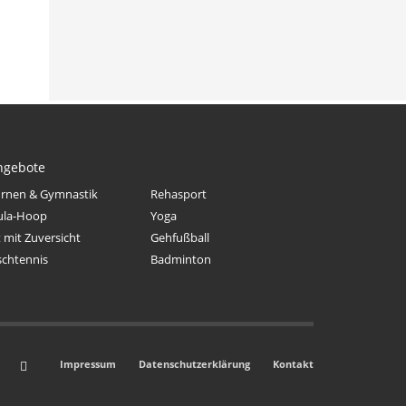
ngebote
rnen & Gymnastik
Rehasport
ula-Hoop
Yoga
t mit Zuversicht
Gehfußball
schtennis
Badminton
Impressum
Datenschutzerklärung
Kontakt