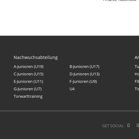
Nachwuchsabteilung
A
A-Junioren (U19)
B-Junioren (U17)
Tu
C-Junioren (U15)
D-Junioren (U13)
H
E-Junioren (U11)
F-Junioren (U9)
Fi
G-Junioren (U7)
U4
Ti
Torwarttraining
GET SOCIAL